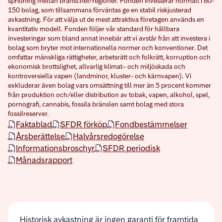
spridning mellan branscher/regioner. Fonden investerar normalt i 80-
150 bolag, som tillsammans förväntas ge en stabil riskjusterad
avkastning. För att välja ut de mest attraktiva företagen används en
kvantitativ modell. Fonden följer vår standard för hållbara
investeringar som bland annat innebär att vi avstår från att investera i
bolag som bryter mot internationella normer och konventioner. Det
omfattar mänskliga rättigheter, arbetsrätt och folkrätt, korruption och
ekonomisk brottslighet, allvarlig klimat– och miljöskada och
kontroversiella vapen (landminor, kluster- och kärnvapen). Vi
exkluderar även bolag vars omsättning till mer än 5 procent kommer
från produktion och/eller distribution av tobak, vapen, alkohol, spel,
pornografi, cannabis, fossila bränslen samt bolag med stora
fossilreserver.
öppnas nytt fönster
öppnas nytt fönster
öppnas nytt fönster
Faktablad
SFDR förköp
Fondbestämmelser
öppnas nytt fönster
öppnas nytt fönster
Årsberättelse
Halvårsredogörelse
öppnas nytt fönster
öppnas nytt fönster
Informationsbroschyr
SFDR periodisk
öppnas nytt fönster
Månadsrapport
Historisk avkastning är ingen garanti för framtida