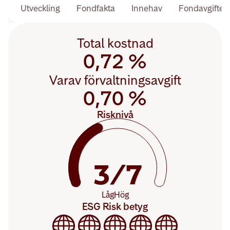
Utveckling
Fondfakta
Innehav
Fondavgifter 
Total kostnad
Procentandel:
0,72 %
0,72 %
Varav förvaltningsavgift
Procentandel:
0,70 %
0,70 %
Risknivå
Riskvärde:
3
3/7
Låg
Hög
ESG Risk betyg