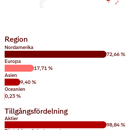
Region
Nordamerika
72,66 %
Europa
17,71 %
Asien
9,40 %
Oceanien
0,23 %
Tillgångsfördelning
Aktier
98,84 %