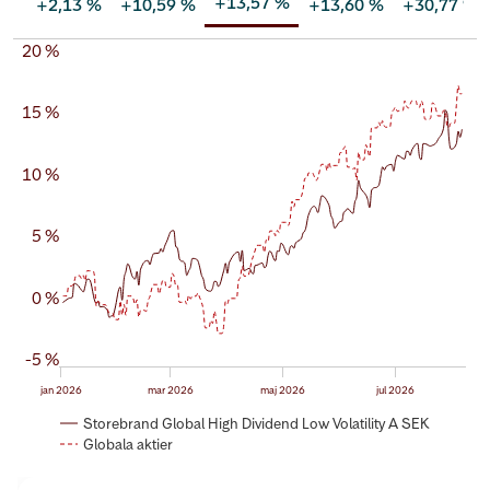
+
13,57 %
+
2,13 %
+
10,59 %
+
13,60 %
+
30,77 %
20 %
15 %
10 %
5 %
0 %
-5 %
jan 2026
mar 2026
maj 2026
jul 2026
Storebrand Global High Dividend Low Volatility A SEK
Globala aktier