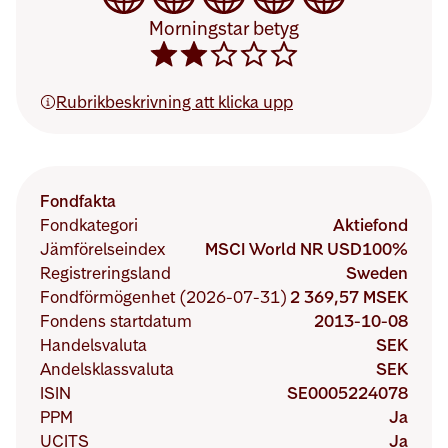
Morningstar Sustainability Rati
Morningstar betyg
Morningstar Rating är
2
av 5 stj
Rubrikbeskrivning att klicka upp
Fondfakta
Fondkategori
Aktiefond
Jämförelseindex
MSCI World NR USD
100
%
Registreringsland
Sweden
Fondförmögenhet (2026-07-31)
2 369,57 MSEK
Fondens startdatum
2013-10-08
Handelsvaluta
SEK
Andelsklassvaluta
SEK
ISIN
SE0005224078
PPM
Ja
UCITS
Ja