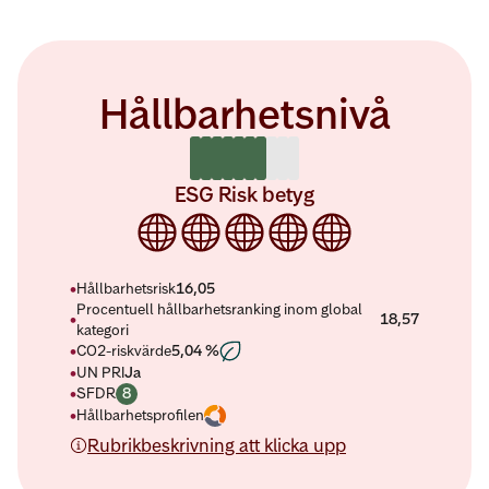
Hållbarhetsnivå
Hållbarhetsbedömning är
7
av 10 sta
ESG Risk betyg
Morningstar Sustainability Rat
•
Hållbarhetsrisk
16,05
Procentuell hållbarhetsranking inom global
•
18,57
kategori
5,04 %
•
CO2-riskvärde
•
UN PRI
Ja
•
SFDR
8
öppnas nytt fönster
•
Hållbarhetsprofilen
Rubrikbeskrivning att klicka upp